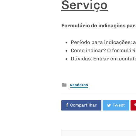
Serviço
Formulário de indicações par
Período para indicações: 
Como indicar? O formulár
Dúvidas: Entrar em contat
Posted
NEGÓCIOS
in
Compartilhar
Tweet