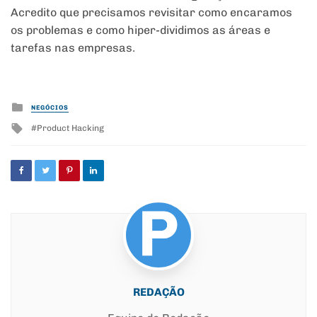
Acredito que precisamos revisitar como encaramos
os problemas e como hiper-dividimos as áreas e
tarefas nas empresas.
Posted
NEGÓCIOS
in
Tagged
Product Hacking
with
REDAÇÃO