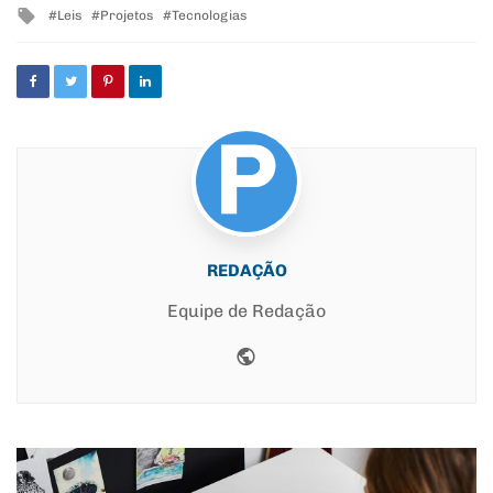
Tagged
Leis
Projetos
Tecnologias
with
REDAÇÃO
Equipe de Redação
Website