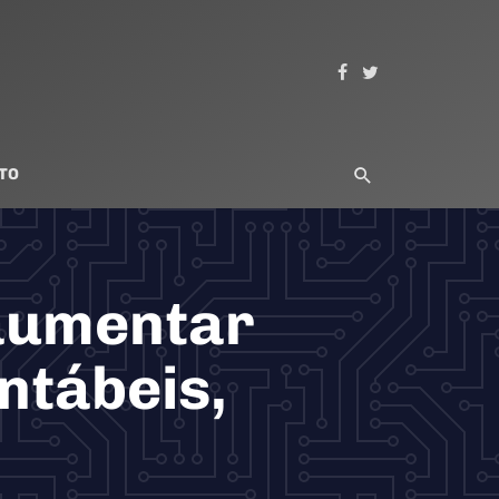
TO
 aumentar
ntábeis,