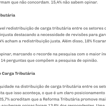
irmam que não concordam. 15,4% não sabem opinar.
ibutária
vel redistribuição de carga tributária entre os setore
 injusta destacando a necessidade de revisões para gar
4% acham a redistribuição justa. Além disso, 18% ficara
pinar, marcando o recorde na pesquisa com o maior ín
 14 perguntas que compõem a pesquisa de opinião.
e Carga Tributária
idade na distribuição de carga tributária entre os se
dita que isso aconteça, o que é um claro posicionamento
, 25,7% acreditam que a Reforma Tributária promove ma
ão souberam opinar foram 13,6% dos respondentes. Um