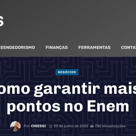
EENDEDORISMO
FINANÇAS
FERRAMENTAS
CONTA
NEGÓCIOS
omo garantir mai
pontos no Enem
Por
CHIESSI
20 de junho de 2023
786 Visualizações