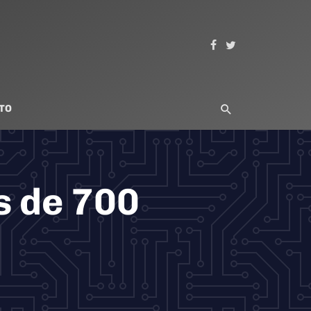
TO
s de 700