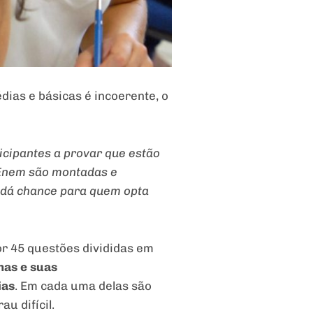
dias e básicas é incoerente, o
icipantes a provar que estão
 Enem são montadas e
 dá chance para quem opta
or 45 questões divididas em
nas e suas
ias
. Em cada uma delas são
u difícil.