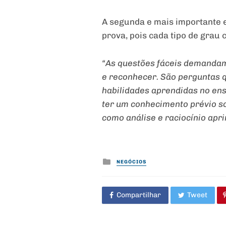
A segunda e mais importante e
prova, pois cada tipo de grau
“As questões fáceis demandam 
e reconhecer. São perguntas 
habilidades aprendidas no ens
ter um conhecimento prévio so
como análise e raciocínio apri
Posted
NEGÓCIOS
in
Compartilhar
Tweet