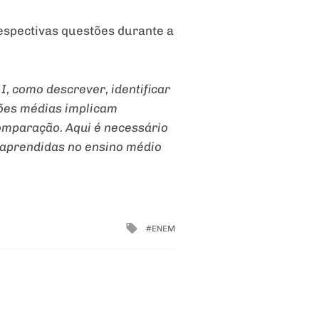
respectivas questões durante a
, como descrever, identificar
tões médias implicam
omparação. Aqui é necessário
s aprendidas no ensino médio
Tagged
ENEM
with