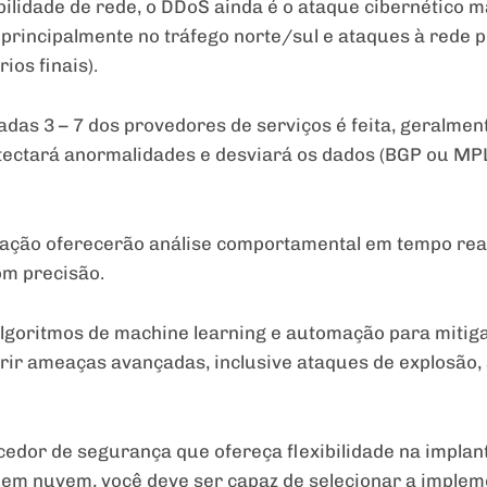
idade de rede, o DDoS ainda é o ataque cibernético mai
rincipalmente no tráfego norte/sul e ataques à rede p
ios finais).
as 3 – 7 dos provedores de serviços é feita, geralme
tectará anormalidades e desviará os dados (BGP ou MPL
gação oferecerão análise comportamental em tempo real
om precisão.
lgoritmos de machine learning e automação para mitig
brir ameaças avançadas, inclusive ataques de explosão,
cedor de segurança que ofereça flexibilidade na implant
em nuvem, você deve ser capaz de selecionar a implem