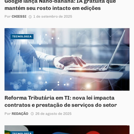
Google lança Nano-banana: IA gratuita que
mantém seu rosto intacto em edições
Por
CHIESSI
1 de setembro de 2025
TECNOLOGIA
Reforma Tributária em TI: nova lei impacta
contratos e prestação de serviços do setor
Por
REDAÇÃO
26 de agosto de 2025
TECNOLOGIA