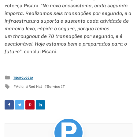
reforça Pisani.
“No novo ecossistema, cada segundo
importa. Realizamos seis transações por segundo, e a
infraestrutura suporta e sustenta cada atividade de
maneira leve, rápida e segura, porque temos
um throughout de 70 transações por segundo, e é
escalonável. Hoje estamos bem e preparados para o
futuro”
, conclui Pisani.
Posted
TECNOLOGIA
in
Tagged
Adiq
Red Hat
Service IT
with