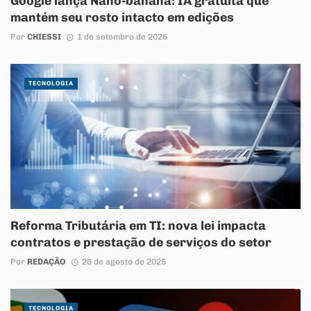
Google lança Nano-banana: IA gratuita que
mantém seu rosto intacto em edições
Por
CHIESSI
1 de setembro de 2025
TECNOLOGIA
Reforma Tributária em TI: nova lei impacta
contratos e prestação de serviços do setor
Por
REDAÇÃO
26 de agosto de 2025
TECNOLOGIA