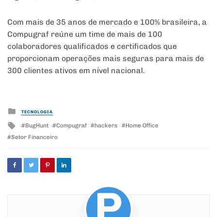
Com mais de 35 anos de mercado e 100% brasileira, a
Compugraf reúne um time de mais de 100
colaboradores qualificados e certificados que
proporcionam operações mais seguras para mais de
300 clientes ativos em nível nacional.
Posted
TECNOLOGIA
in
Tagged
BugHunt
Compugraf
hackers
Home Office
with
Setor Financeiro