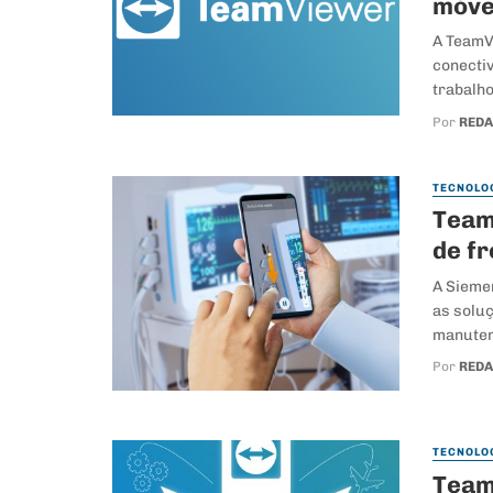
móve
A TeamV
conectiv
trabalho
Por
RED
TECNOLO
Team
de fr
A Siemen
as solu
manuten
Por
RED
TECNOLO
Team