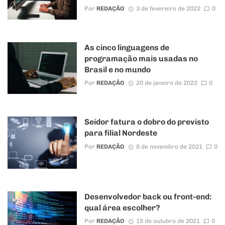
Por
REDAÇÃO
3 de fevereiro de 2022
0
As cinco linguagens de
programação mais usadas no
Brasil e no mundo
Por
REDAÇÃO
20 de janeiro de 2022
0
Seidor fatura o dobro do previsto
para filial Nordeste
Por
REDAÇÃO
8 de novembro de 2021
0
Desenvolvedor back ou front-end:
qual área escolher?
Por
REDAÇÃO
15 de outubro de 2021
0