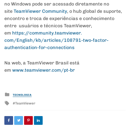
no Windows pode ser acessado diretamente no
site
TeamViewer Community
, o hub global de suporte,
encontro e troca de experiências e conhecimento
entre usuários e técnicos TeamViewer,
em
https://community.teamviewer.
com/English/kb/articles/
108791-two-factor-
authentication-for-connections
Na web, a TeamViewer Brasil está
em
www.teamviewer.com/pt-br
Posted
TECNOLOGIA
in
Tagged
TeamViewer
with