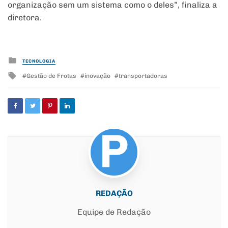
organização sem um sistema como o deles”, finaliza a
diretora.
Posted
TECNOLOGIA
in
Tagged
Gestão de Frotas
inovação
transportadoras
with
REDAÇÃO
Equipe de Redação