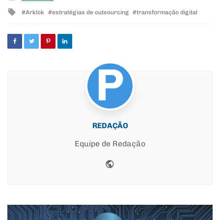
in
Tagged
Arklok
estratégias de outsourcing
transformação digital
with
REDAÇÃO
Equipe de Redação
Website