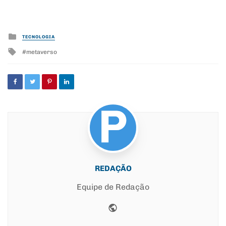
Posted
TECNOLOGIA
in
Tagged
metaverso
with
REDAÇÃO
Equipe de Redação
Website