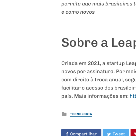
permite que mais brasileiros
e como novos
Sobre a Lea
Criada em 2021, a startup Lea
novos por assinatura. Por me
com direito à troca anual, seg
facilitar o acesso dos brasile
país. Mais informações em:
ht
Posted
TECNOLOGIA
in
Compartilhar
Tweet