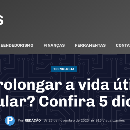
EENDEDORISMO
FINANÇAS
FERRAMENTAS
CONTA
TECNOLOGIA
olongar a vida úti
ular? Confira 5 di
Por
REDAÇÃO
23 de novembro de 2023
915 Visualizações