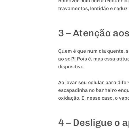
Remover com certa frequência
travamentos, lentidão e reduz
3 – Atenção ao
Quem é que num dia quente, se
ao sol?! Pois é, mas essa ati
dispositivo.
Ao levar seu celular para dif
escapadinha no banheiro enqu
oxidação. E, nesse caso, o vap
4 – Desligue o 