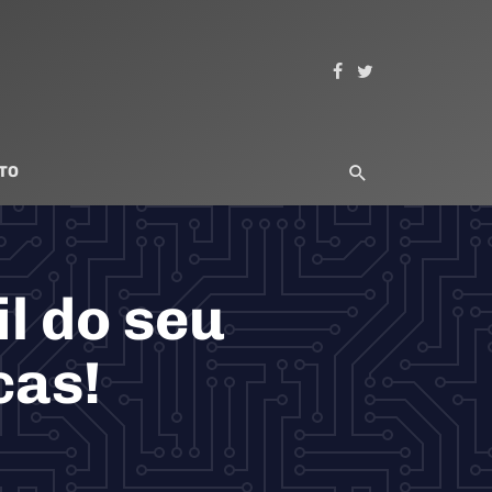
TO
l do seu
cas!