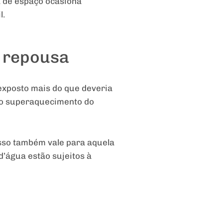
a de espaço ocasiona
l.
r repousa
exposto mais do que deveria
 ao superaquecimento do
Isso também vale para aquela
’água estão sujeitos à