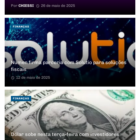
Por
CHIESSI
26 de maio de 2025
FINANÇAS
Numen firma parceria com Solutio para soluções
fiscais
12 de maio de 2025
FINANÇAS
Dólar sobe nesta terça-feira com investidores