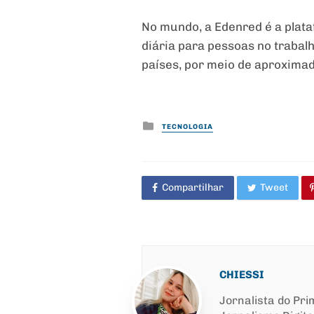
No mundo, a Edenred é a plata
diária para pessoas no trabal
países, por meio de aproxima
Posted
TECNOLOGIA
in
Compartilhar
Tweet
CHIESSI
Jornalista do Pr