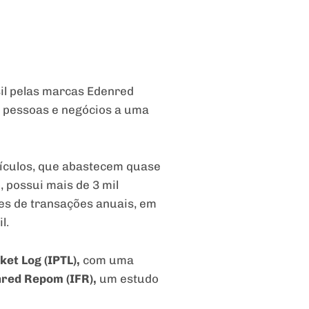
sil pelas marcas Edenred
a pessoas e negócios a uma
eículos, que abastecem quase
, possui mais de 3 mil
es de transações anuais, em
l.
et Log (IPTL),
com uma
nred Repom (IFR),
um estudo