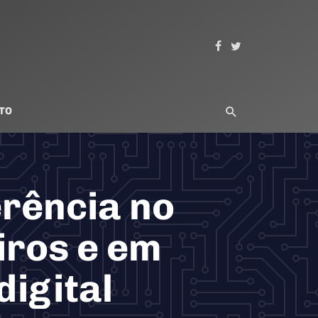
TO
erência no
iros e em
digital