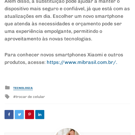
Além disso, a substituição pode ajudar a manter o
dispositivo mais seguro e confiável, já que está com as
atualizações em dia. Escolher um novo smartphone
que atenda às necessidades e orçamento pode ser
uma experiência empolgante, permitindo o
aproveitamento às novas tecnologias.
Para conhecer novos smartphones Xiaomi e outros
produtos, acesse:
https://www.mibrasil.com.br/.
Posted
TECNOLOGIA
in
Tagged
trocar de celular
with