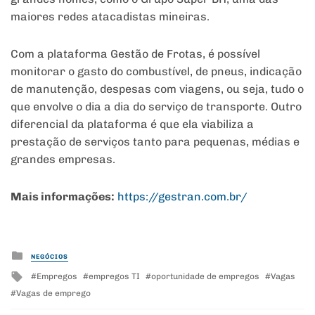
maiores redes atacadistas mineiras.
Com a plataforma Gestão de Frotas, é possível
monitorar o gasto do combustível, de pneus, indicação
de manutenção, despesas com viagens, ou seja, tudo o
que envolve o dia a dia do serviço de transporte. Outro
diferencial da plataforma é que ela viabiliza a
prestação de serviços tanto para pequenas, médias e
grandes empresas.
Mais informações:
https://gestran.com.br/
Posted
NEGÓCIOS
in
Tagged
Empregos
empregos TI
oportunidade de empregos
Vagas
with
Vagas de emprego