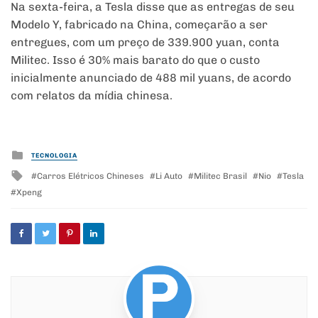
Na sexta-feira, a Tesla disse que as entregas de seu
Modelo Y, fabricado na China, começarão a ser
entregues, com um preço de 339.900 yuan, conta
Militec. Isso é 30% mais barato do que o custo
inicialmente anunciado de 488 mil yuans, de acordo
com relatos da mídia chinesa.
Posted
TECNOLOGIA
in
Tagged
Carros Elétricos Chineses
Li Auto
Militec Brasil
Nio
Tesla
with
Xpeng