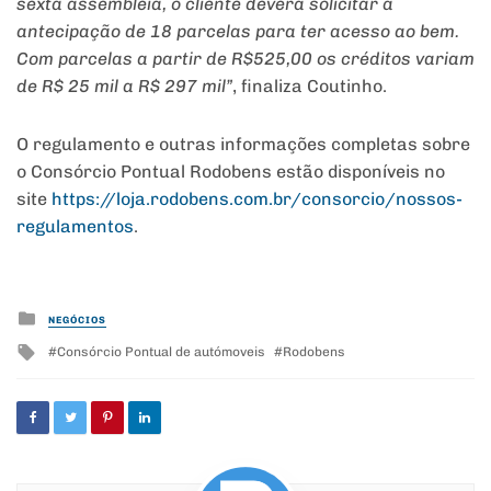
sexta assembleia, o cliente deverá solicitar a
antecipação de 18 parcelas para ter acesso ao bem.
Com parcelas a partir de R$525,00 os créditos variam
de R$ 25 mil a R$ 297 mil”
, finaliza Coutinho.
O regulamento e outras informações completas sobre
o Consórcio Pontual Rodobens estão disponíveis no
site
https://loja.rodobens.com.br/
consorcio/nossos-
regulamentos
.
Posted
NEGÓCIOS
in
Tagged
Consórcio Pontual de autómoveis
Rodobens
with