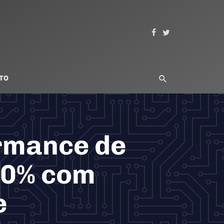
TO
rmance de
80% com
e