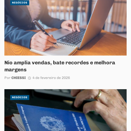
NEGÓCIOS
Nio amplia vendas, bate recordes e melhora
margens
Por
CHIESSI
4 de fevereiro de 2026
NEGÓCIOS