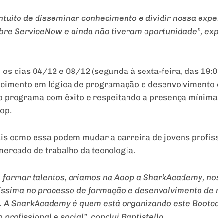
ntuito de disseminar conhecimento e dividir nossa expe
re ServiceNow e ainda não tiveram oportunidade”, expli
 os dias 04/12 e 08/12 (segunda à sexta-feira, das 19:0
cimento em lógica de programação e desenvolvimento e 
 o programa com êxito e respeitando a presença mínima
op.
iais como essa podem mudar a carreira de jovens profis
ercado de trabalho da tecnologia.
de formar talentos, criamos na Aoop a SharkAcademy, n
tíssima no processo de formação e desenvolvimento de 
. A SharkAcademy é quem está organizando este Bootc
profissional e social”, conclui Baptistella.