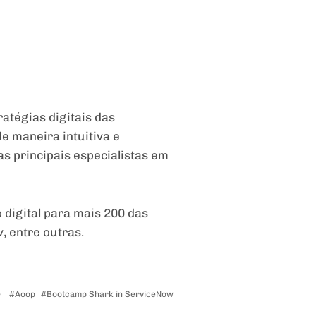
atégias digitais das
e maneira intuitiva e
s principais especialistas em
 digital para mais 200 das
, entre outras.
Tagged
Aoop
Bootcamp Shark in ServiceNow
with