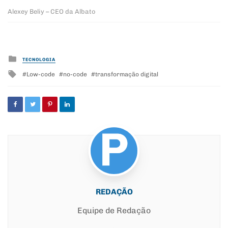
Alexey Beliy – CEO da Albato
Posted
TECNOLOGIA
in
Tagged
Low-code
no-code
transformação digital
with
REDAÇÃO
Equipe de Redação