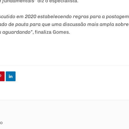
 e fundamentais”
diz o especialista.
 discutido em 2020 estabelecendo regras para a postagem
tirado de pauta para que uma discussão mais ampla sobr
os aguardando”
, finaliza Gomes.
ão