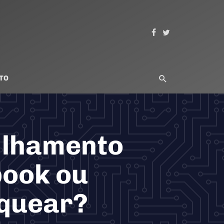
TO
ilhamento
book ou
oquear?