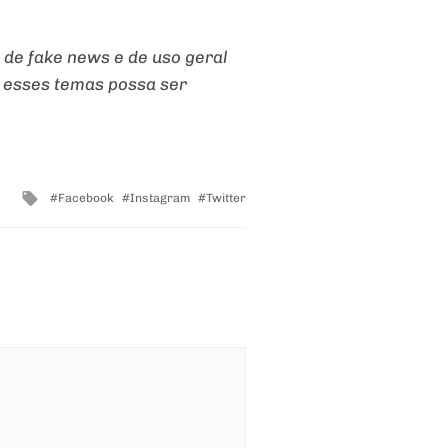
 de fake news e de uso geral
e esses temas possa ser
Tagged
Facebook
Instagram
Twitter
with