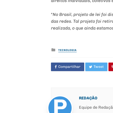
direitos individuais, coletivos
“
No Brasil, projeto de lei foi
das redes. Tal projeto foi re
realizada, o que ainda estam
Posted
TECNOLOGIA
in
Compartilhar
Tweet
REDAÇÃO
Equipe de Redaç