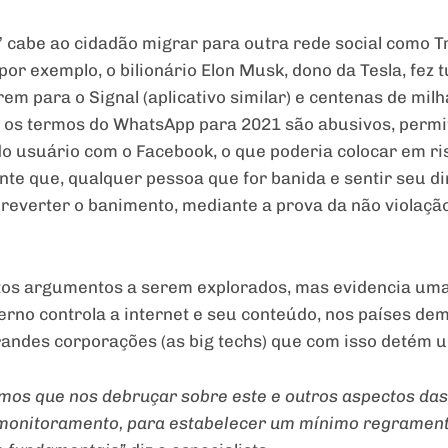
” cabe ao cidadão migrar para outra rede social como 
or exemplo, o bilionário Elon Musk, dono da Tesla, fez 
m para o Signal (aplicativo similar) e centenas de mi
os termos do WhatsApp para 2021 são abusivos, permi
 usuário com o Facebook, o que poderia colocar em ri
e que, qualquer pessoa que for banida e sentir seu dir
 reverter o banimento, mediante a prova da não violação
tos argumentos a serem explorados, mas evidencia uma
verno controla a internet e seu conteúdo, nos países de
randes corporações (as big techs) que com isso detém 
mos que nos debruçar sobre este e outros aspectos das 
e monitoramento, para estabelecer um mínimo regramen