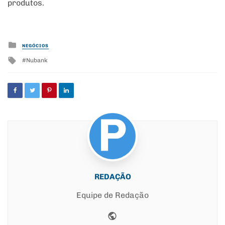
produtos.
Posted
NEGÓCIOS
in
Tagged
Nubank
with
REDAÇÃO
Equipe de Redação
Website