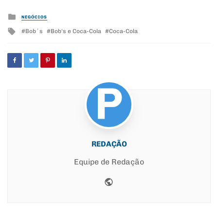
Posted
NEGÓCIOS
in
Tagged
Bob´s
Bob's e Coca-Cola
Coca-Cola
with
REDAÇÃO
Equipe de Redação
Website