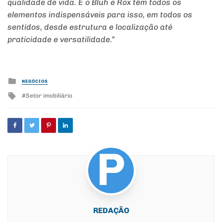
qualidade de vida. E o Bluh e Rox têm todos os
elementos indispensáveis para isso, em todos os
sentidos, desde estrutura e localização até
praticidade e versatilidade.”
Posted
NEGÓCIOS
in
Tagged
Setor imobiliário
with
REDAÇÃO