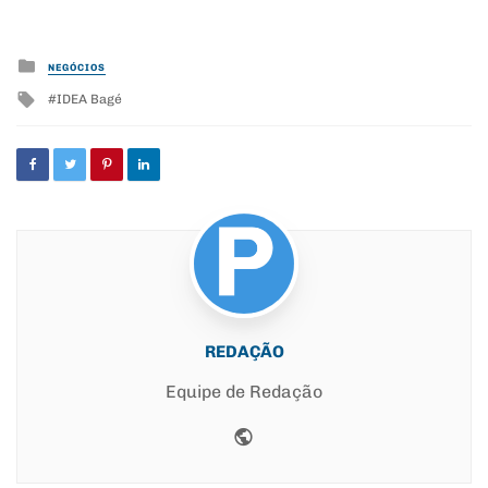
Posted
NEGÓCIOS
in
Tagged
IDEA Bagé
with
REDAÇÃO
Equipe de Redação
Website