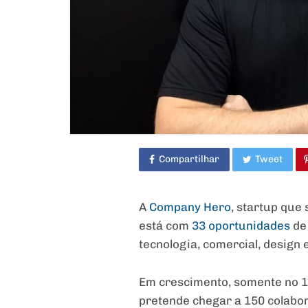
Compartilhar
Tweet
A
Company Hero
, startup que
está com
33 oportunidades
de 
tecnologia, comercial, design 
Em crescimento, somente no 1º
pretende chegar a 150 colabo