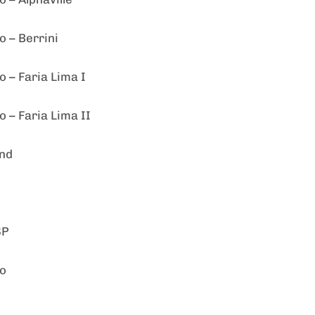
o – Berrini
o – Faria Lima I
o – Faria Lima II
und
SP
no