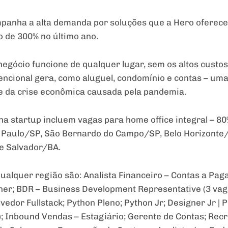
anha a alta demanda por soluções que a Hero oferece 
o de 300% no último ano.
egócio funcione de qualquer lugar, sem os altos custos
encional gera, como aluguel, condomínio e contas – um
te da crise econômica causada pela pandemia.
a startup incluem vagas para home office integral – 80
o Paulo/SP, São Bernardo do Campo/SP, Belo Horizonte
 e Salvador/BA.
alquer região são: Analista Financeiro – Contas a Pagar
ner; BDR – Business Development Representative (3 vag
lvedor Fullstack; Python Pleno; Python Jr; Designer Jr | 
); Inbound Vendas – Estagiário; Gerente de Contas; Recr