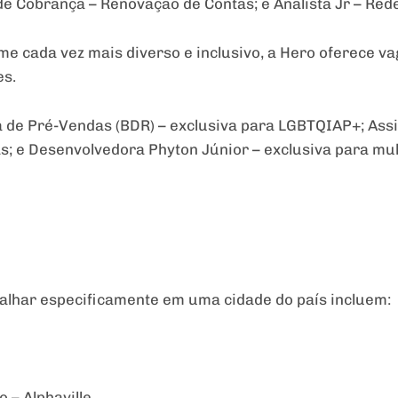
de Cobrança – Renovação de Contas; e Analista Jr – Rede
me cada vez mais diverso e inclusivo, a Hero oferece v
es.
a de Pré-Vendas (BDR) – exclusiva para LGBTQIAP+; Assi
s; e Desenvolvedora Phyton Júnior – exclusiva para mu
alhar especificamente em uma cidade do país incluem:
 – Alphaville