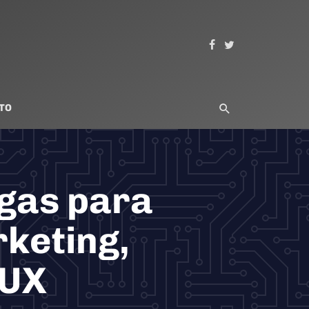
TO
gas para
rketing,
 UX