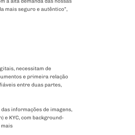
Com a alta demanda das nossas
da mais seguro e autêntico”,
gitais, necessitam de
ocumentos e primeira relação
fiáveis entre duas partes,
se das informações de imagens,
h) e KYC, com background-
a mais