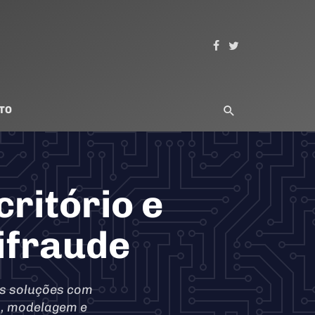
TO
ritório e
ifraude
as soluções com
is, modelagem e