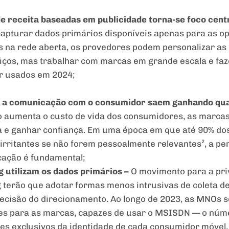
de receita baseadas em publicidade torna-se foco cen
capturar dados primários disponíveis apenas para as o
na rede aberta, os provedores podem personalizar as 
viços, mas trabalhar com marcas em grande escala e f
r usados em 2024;
 a comunicação com o consumidor saem ganhando quan
o aumenta o custo de vida dos consumidores, as marcas
 e ganhar confiança. Em uma época em que até 90% dos
rritantes se não forem pessoalmente relevantes², a p
cação é fundamental;
g utilizam os dados primários
–
O movimento para a priv
g terão que adotar formas menos intrusivas de coleta d
ecisão do direcionamento. Ao longo de 2023, as MNOs s
es para as marcas, capazes de usar o MSISDN — o núme
s exclusivos da identidade de cada consumidor móvel