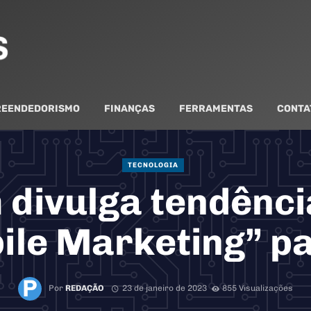
EENDEDORISMO
FINANÇAS
FERRAMENTAS
CONTA
TECNOLOGIA
divulga tendênci
ile Marketing” p
Por
REDAÇÃO
23 de janeiro de 2023
855 Visualizações