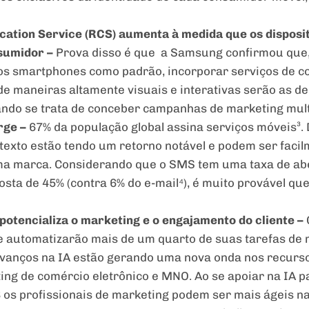
ation Service (RCS) aumenta à medida que os disposi
nsumidor
–
Prova disso é que a Samsung confirmou que, 
os smartphones como padrão, incorporar serviços de 
e maneiras altamente visuais e interativas serão as de
ndo se trata de conceber campanhas de marketing mult
rge
–
67% da população global assina serviços móveis³. 
texto estão tendo um retorno notável e podem ser faci
a marca. Considerando que o SMS tem uma taxa de abe
osta de 45% (contra 6% do e-mail⁴), é muito provável que
A) potencializa o marketing e o engajamento do cliente –
 automatizarão mais de um quarto de suas tarefas de m
avanços na IA estão gerando uma nova onda nos recurs
ing de comércio eletrônico e MNO. Ao se apoiar na IA p
 os profissionais de marketing podem ser mais ágeis n