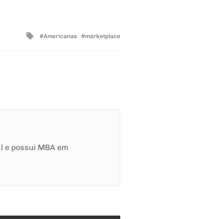
Tagged
Americanas
marketplace
with
al e possui MBA em