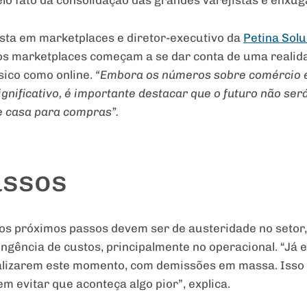
pelo fato da consolidação das grandes varejistas e enxu
ista em marketplaces e diretor-executivo da
Petina Solu
os marketplaces começam a se dar conta de uma realid
ísico como online.
“Embora os números sobre comércio e
ificativo, é importante destacar que o futuro não será
e casa para compras”.
assos
 os próximos passos devem ser de austeridade no setor
tingência de custos, principalmente no operacional. “
alizarem este momento, com demissões em massa. Isso 
 evitar que aconteça algo pior”, explica.