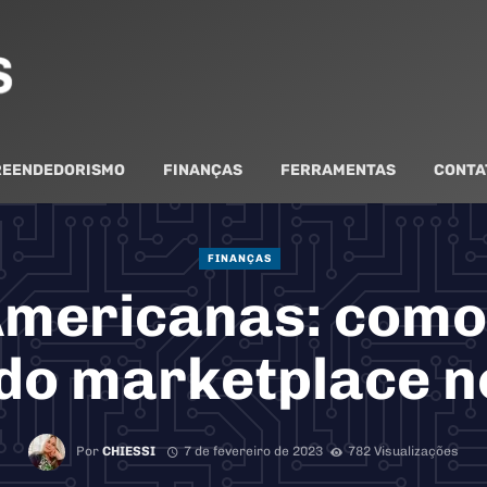
EENDEDORISMO
FINANÇAS
FERRAMENTAS
CONTA
FINANÇAS
mericanas: como
do marketplace n
Por
CHIESSI
7 de fevereiro de 2023
782 Visualizações