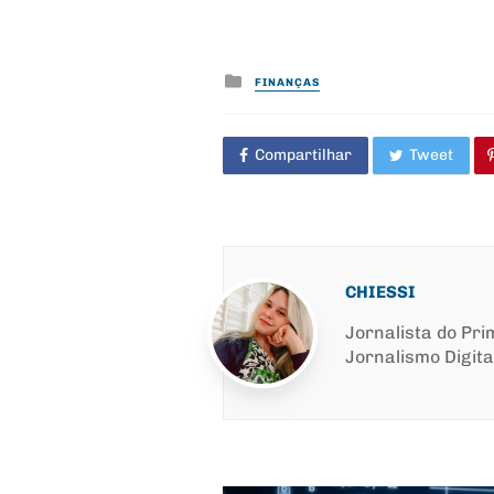
Posted
FINANÇAS
in
Compartilhar
Tweet
CHIESSI
Jornalista do Pr
Jornalismo Digita