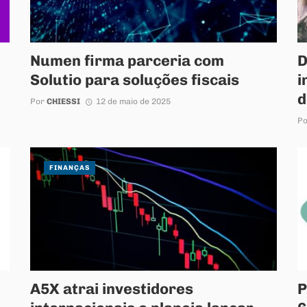
Numen firma parceria com
D
Solutio para soluções fiscais
i
d
Por
CHIESSI
12 de maio de 2025
P
FINANÇAS
A5X atrai investidores
P