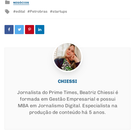
Posted
NEGÓCIOS
in
Tagged
edital
Petrobras
startups
with
CHIESSI
Jornalista do Prime Times, Beatriz Chiessi é
formada em Gestão Empresarial e possui
MBA em Jornalismo Digital. Especialista na
produção de conteúdo há 5 anos.