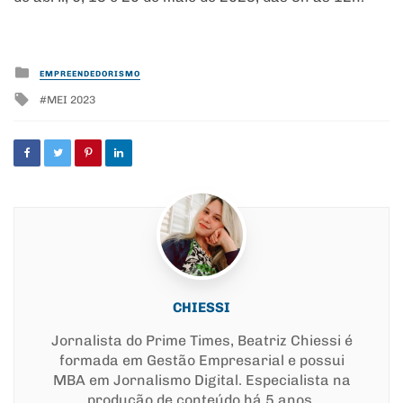
Posted
EMPREENDEDORISMO
in
Tagged
MEI 2023
with
CHIESSI
Jornalista do Prime Times, Beatriz Chiessi é
formada em Gestão Empresarial e possui
MBA em Jornalismo Digital. Especialista na
produção de conteúdo há 5 anos.